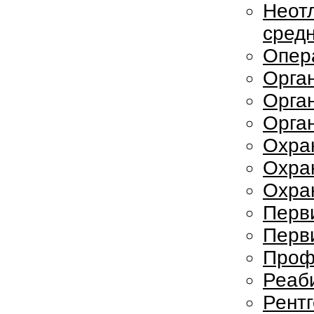
Неот
сред
Опер
Орга
Орга
Орга
Охра
Охра
Охран
Перв
Перв
Проф
Реаб
Рент