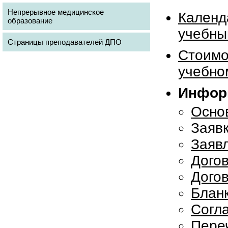
Непрерывное медицинское
Календ
образование
учебны
Страницы преподавателей ДПО
Стоимо
учебно
Инфор
Осно
Заяв
Заяв
Дого
Дого
Блан
Согл
Пере