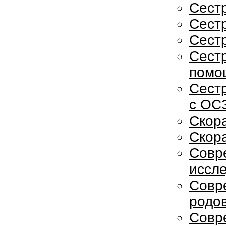
Сестр
Сест
Сест
Сестр
помо
Сест
с ОС
Скор
Скор
Совр
иссл
Совр
родо
Совр