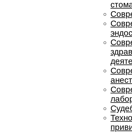
стом
Совр
Совр
эндо
Совр
здра
деяте
Совр
анес
Совр
лабо
Суде
Техно
прив