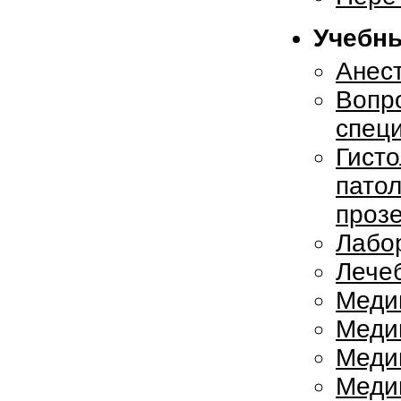
Учебны
Анес
Вопр
специ
Гисто
патол
прозе
Лабор
Лече
Меди
Меди
Меди
Меди