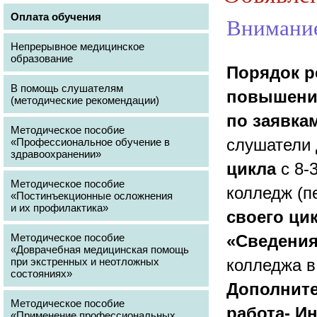
Оплата обучения
Внимани
Непрерывное медицинское
образование
Порядок р
В помощь слушателям
повышения
(методические рекомендации)
по заявка
Методическое пособие
слушатели 
«Профессиональное обучение в
здравоохранении»
цикла
с 8-3
Методическое пособие
колледж (п
«Постинъекционные осложнения
и их профилактика»
своего ци
Методическое пособие
«Сведения
«Доврачебная медицинская помощь
при экстренных и неотложных
колледжа в
состояниях»
Дополните
Методическое пособие
работа- И
«Применение профессиональных