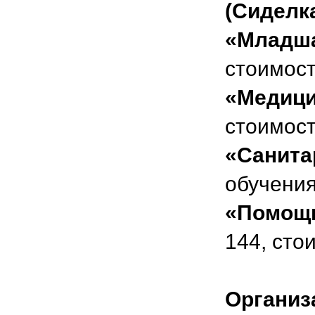
(Сиделк
«Младша
стоимост
«Медици
стоимост
«Санита
обучения
«Помощн
144, сто
Организ