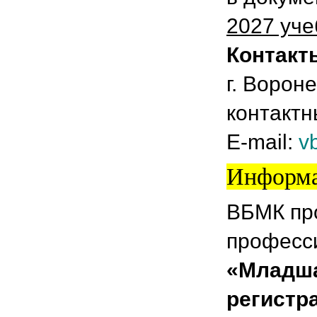
2027 уче
Контакт
г. Ворон
контактн
E-mail:
v
Информа
ВБМК про
професс
«Младша
регистр